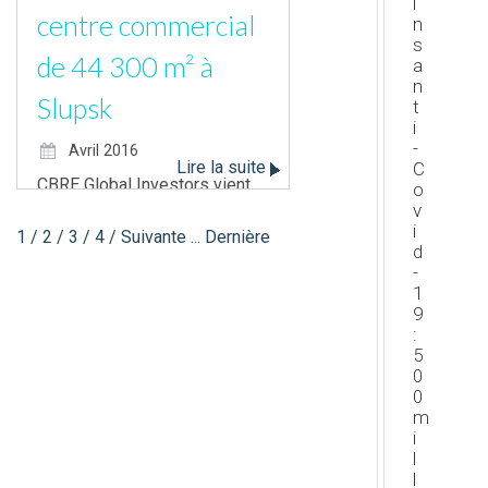
prochainement (Paris Place
i
centre commercial
n
d’ItalieStrasbourg, Metz, Le
s
Havre), trois magasins Citadium
de 44 300 m² à
a
[…]
n
Slupsk
t
i
-
Avril 2016
Lire la suite
C
CBRE Global Investors vient
o
v
d’acquérir le centre commercial
i
1
/
2
/
3
/
4
/
Suivante
...
Dernière
Jantar à Slupsk, dans le nord de
d
la Pologne, pour un prix d’achat
-
[…]
1
9
:
5
0
0
m
i
l
l