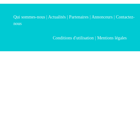
Qui sommes-nous
|
Actualités
|
Partenaires
|
Annonceurs
|
Contactez-
nous
Conditions d'utilisation
|
Mentions légales