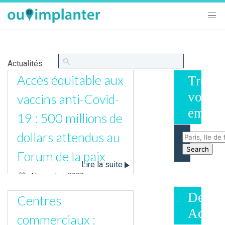
Actualités
Accès équitable aux
Trouv
votre
vaccins anti-Covid-
empla
19 : 500 millions de
dollars attendus au
Forum de la paix
Lire la suite
Novembre 2020
Les organisateurs du Forum de
Derniè
Centres
la Paix, dont la troisième édition
Actual
se tient jeudi et vendredi à Paris,
commerciaux :