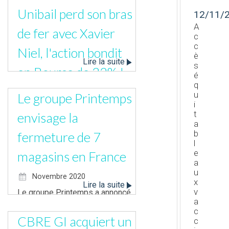
ont annoncé […]
Unibail perd son bras
12/11/
A
de fer avec Xavier
c
c
Niel, l'action bondit
è
Lire la suite
s
en Bourse de 32% !
é
q
Novembre 2020
u
Le groupe Printemps
i
L’augmentation de capital du
t
envisage la
géant mondial des centres
a
commerciaux a été refusée par
b
fermeture de 7
l
un consortium d’opposants
e
magasins en France
emmené par Xavier Niel […]
a
u
Novembre 2020
x
Lire la suite
v
Le groupe Printemps a annoncé
a
son intention de fermer
c
quatre magasins Printemps
CBRE GI acquiert un
c