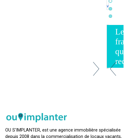
Melun
Melun
Les
franch
qui
recrut
OU S’IMPLANTER, est une agence immobilière spécialisée
depuis 2008 dans la commercialisation de locaux vacants,